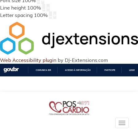
Font size
100
%
Line height
100
%
Letter spacing
100
%
Web Accessibility plugin
by DJ-Extensions.com
COMUNICA BR
ACESSO À INFORMAÇÃO
PARTICIPE
LEGISL
IR
PARA
O
CONTEÚDO
Toggle
naviga