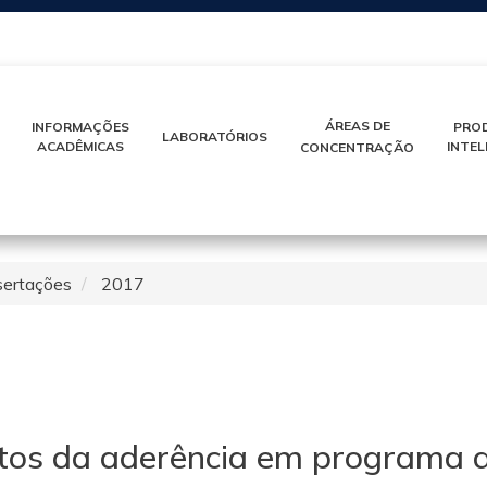
IR
PARA
O
CONTEÚDO
ÁREAS DE
INFORMAÇÕES
PRO
LABORATÓRIOS
ACADÊMICAS
INTE
CONCENTRAÇÃO
sertações
2017
os da aderência em programa de