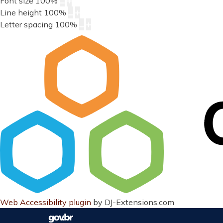
Font size
100
%
Line height
100
%
Letter spacing
100
%
Web Accessibility plugin
by DJ-Extensions.com