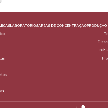
MICAS
LABORATÓRIOS
ÁREAS DE CONCENTRAÇÃO
PRODUÇÃO 
ico
T
Disse
Publ
tas
Pro
ntos
cos