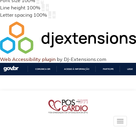
Font size
100
%
Line height
100
%
Letter spacing
100
%
Web Accessibility plugin
by DJ-Extensions.com
COMUNICA BR
ACESSO À INFORMAÇÃO
PARTICIPE
LEGISL
IR
PARA
O
CONTEÚDO
Toggle
naviga