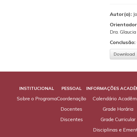
Autor(a):
J
Orientador
Dra. Glaucia
Conclusão:
Download
INSTITUCIONAL
PESSOAL
INFORMAÇÕES ACADÊ
Sobre o Programa
Coordenação
Calendário Acadêm
Docentes
Grade Horária
Discentes
Grade Curricular
Disciplinas e Emen