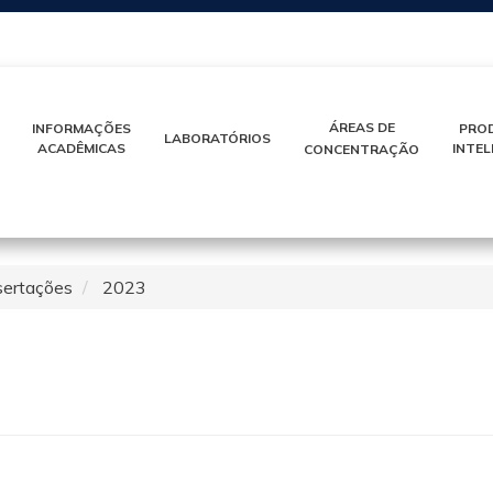
IR
PARA
O
CONTEÚDO
ÁREAS DE
INFORMAÇÕES
PRO
LABORATÓRIOS
ACADÊMICAS
INTE
CONCENTRAÇÃO
sertações
2023