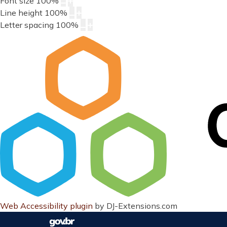
Font size
100
%
Line height
100
%
Letter spacing
100
%
Web Accessibility plugin
by DJ-Extensions.com