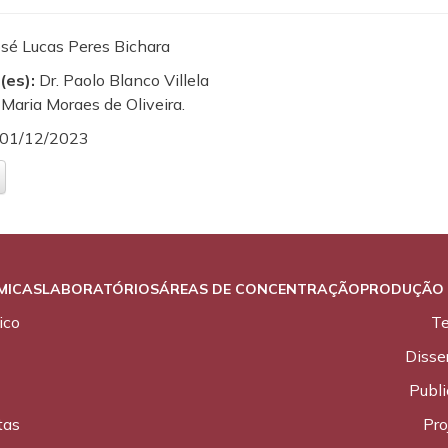
osé Lucas Peres Bichara
(es):
Dr. Paolo Blanco Villela
 Maria Moraes de Oliveira.
01/12/2023
MICAS
LABORATÓRIOS
ÁREAS DE CONCENTRAÇÃO
PRODUÇÃO 
ico
T
Disse
Publ
tas
Pro