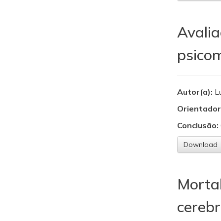
Avalia
psicom
Autor(a):
L
Orientador
Conclusão:
Download
Morta
cerebr