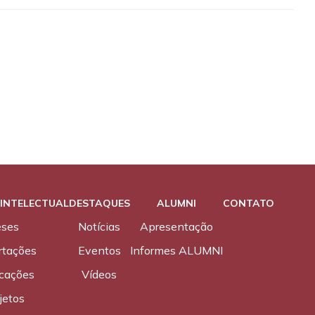
INTELECTUAL
DESTAQUES
ALUMNI
CONTATO
eses
Notícias
Apresentação
rtações
Eventos
Informes ALUMNI
icações
Vídeos
jetos