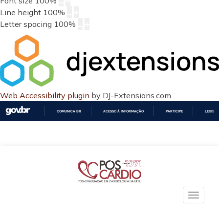
Font size
100
%
Line height
100
%
Letter spacing
100
%
Web Accessibility plugin
by DJ-Extensions.com
COMUNICA BR
ACESSO À INFORMAÇÃO
PARTICIPE
LEGISL
IR
PARA
O
CONTEÚDO
Toggle
naviga