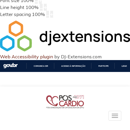
Font size
100
%
Line height
100
%
Letter spacing
100
%
Web Accessibility plugin
by DJ-Extensions.com
COMUNICA BR
ACESSO À INFORMAÇÃO
PARTICIPE
LEGISL
IR
PARA
O
CONTEÚDO
Toggle
naviga