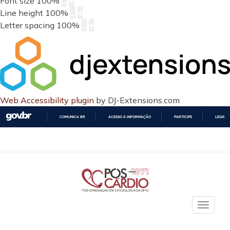
Font size
100
%
Line height
100
%
Letter spacing
100
%
Web Accessibility plugin
by DJ-Extensions.com
COMUNICA BR
ACESSO À INFORMAÇÃO
PARTICIPE
LEGISL
IR
PARA
O
CONTEÚDO
Toggle
naviga